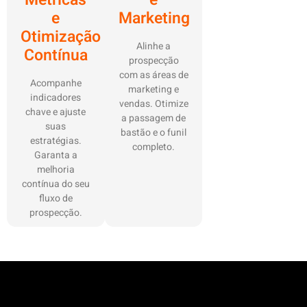
Métricas
e
e
Marketing
Otimização
Alinhe a
Contínua
prospecção
com as áreas de
Acompanhe
marketing e
indicadores
vendas. Otimize
chave e ajuste
a passagem de
suas
bastão e o funil
estratégias.
completo.
Garanta a
melhoria
contínua do seu
fluxo de
prospecção.