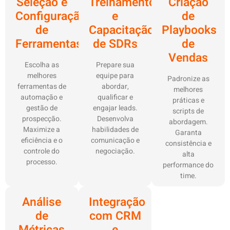
Seleção e
Treinamento
Criação
Configuração
e
de
de
Capacitação
Playbooks
Ferramentas
de SDRs
de
Vendas
Escolha as
Prepare sua
melhores
equipe para
Padronize as
ferramentas de
abordar,
melhores
automação e
qualificar e
práticas e
gestão de
engajar leads.
scripts de
prospecção.
Desenvolva
abordagem.
Maximize a
habilidades de
Garanta
eficiência e o
comunicação e
consistência e
controle do
negociação.
alta
processo.
performance do
time.
Análise
Integração
de
com CRM