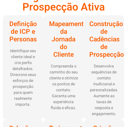
Prospecção Ativa
Definição
Mapeamento
Construção
de ICP e
da
de
Personas
Jornada
Cadências
do
de
Identifique seu
Cliente
Prospecção
cliente ideal e
crie perfis
Compreenda o
Desenvolva
detalhados.
caminho do seu
sequências de
Direcione seus
cliente e otimize
contato
esforços de
os pontos de
multicanal e
prospecção
contato.
personalizadas.
para quem
Garanta uma
Aumente as
realmente
experiência
taxas de
importa.
fluida e eficaz.
resposta e
engajamento.